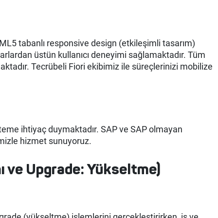
TML5 tabanlı responsive design (etkileşimli tasarım)
isayarlardan üstün kullanıcı deneyimi sağlamaktadır. Tüm
adır. Tecrübeli Fiori ekibimiz ile süreçlerinizi mobilize
sisteme ihtiyaç duymaktadır. SAP ve SAP olmayan
imizle hizmet sunuyoruz.
ı ve Upgrade: Yükseltme)
rade (yükseltme) işlemlerini gerçekleştirirken, iş ve