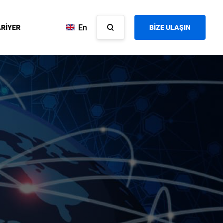
En
RİYER
BİZE ULAŞIN