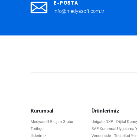
E-POSTA
info@medyasoft.com.tr
Kurumsal
Ürünlerimiz
Medyasoft Bilişim Grubu
Unigate DXP - Dijital Den
Tarihçe
SAP Kurumsal Uygulama Ya
İlklerimiz
Vendorside - Tedarikçi Yö