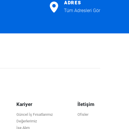
ADRES
Tüm Adresleri Gör
Kariyer
İletişim
Güncel İş Fırsatlarımız
Ofisler
Değerlerimiz
İşe Alım