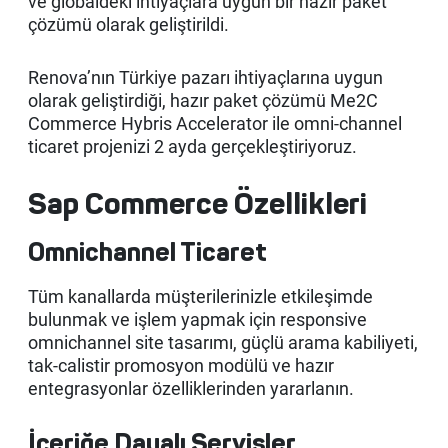
ve globaldeki ihtiyaçlara uygun bir hazır paket
Kep
çözümü olarak geliştirildi.
Renova’nın Türkiye pazarı ihtiyaçlarına uygun
olarak geliştirdiği, hazır paket çözümü Me2C
Commerce Hybris Accelerator ile omni-channel
ticaret projenizi 2 ayda gerçekleştiriyoruz.
Sap Commerce Özellikleri
Omnichannel Ticaret
Tüm kanallarda müşterilerinizle etkileşimde
bulunmak ve işlem yapmak için responsive
omnichannel site tasarımı, güçlü arama kabiliyeti,
tak-calistir promosyon modülü ve hazır
entegrasyonlar özelliklerinden yararlanın.
İçeriğe Dayalı Servisler