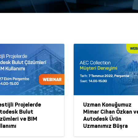
stijli Projelerde
Uzman Konuğumuz
todesk Bulut
Mimar Cihan Özkan v
zümleri ve BIM
Autodesk Ürün
llanımı
Uzmanımız Büşra
Şengül’ ün Anlatımıyl