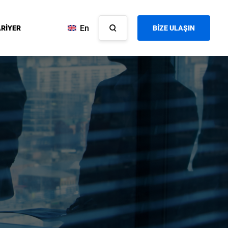
En
RİYER
BİZE ULAŞIN