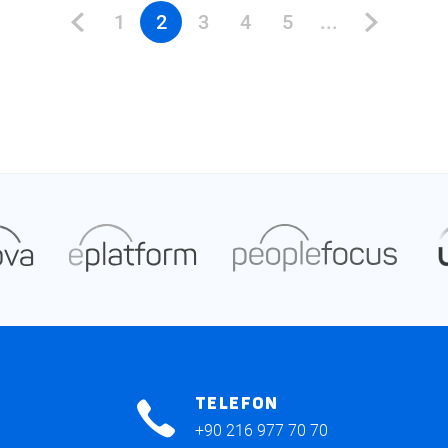
1
2
3
4
5
...
TELEFON
+90 216 977 70 70