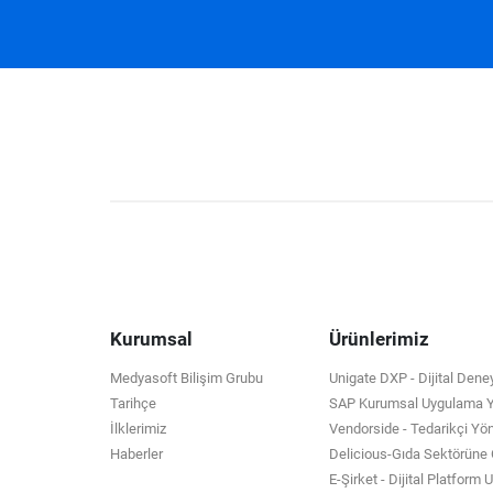
Kurumsal
Ürünlerimiz
Medyasoft Bilişim Grubu
Unigate DXP - Dijital Den
Tarihçe
SAP Kurumsal Uygulama Ya
İlklerimiz
Vendorside - Tedarikçi Yö
Haberler
Delicious-Gıda Sektörün
E-Şirket - Dijital Platform