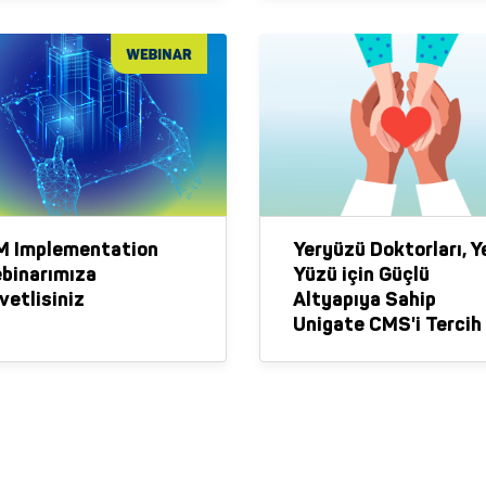
AEC Collection Müşte
Deneyimi Webinarımı
Davetlisiniz.
M Implementation
Yeryüzü Doktorları, Y
binarımıza
Yüzü için Güçlü
vetlisiniz
Altyapıya Sahip
Unigate CMS'i Tercih
Etti